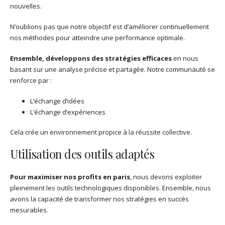
nouvelles.
N’oublions pas que notre objectif est d’améliorer continuellement
nos méthodes pour atteindre une performance optimale.
Ensemble, développons des stratégies efficaces
en nous
basant sur une analyse précise et partagée. Notre communauté se
renforce par :
L’échange d’idées
L’échange d’expériences
Cela crée un environnement propice à la réussite collective.
Utilisation des outils adaptés
Pour maximiser nos profits en paris
, nous devons exploiter
pleinement les outils technologiques disponibles. Ensemble, nous
avons la capacité de transformer nos stratégies en succès
mesurables.