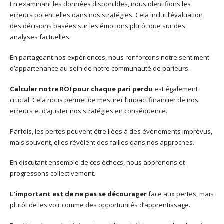
En examinant les données disponibles, nous identifions les
erreurs potentielles dans nos stratégies. Cela inclut l’évaluation
des décisions basées sur les émotions plutôt que sur des
analyses factuelles.
En partageant nos expériences, nous renforçons notre sentiment
d’appartenance au sein de notre communauté de parieurs.
Calculer notre ROI pour chaque pari perdu
est également
crucial. Cela nous permet de mesurer l’impact financier de nos
erreurs et d’ajuster nos stratégies en conséquence.
Parfois, les pertes peuvent être liées à des événements imprévus,
mais souvent, elles révèlent des failles dans nos approches.
En discutant ensemble de ces échecs, nous apprenons et
progressons collectivement.
L’important est de ne pas se décourager
face aux pertes, mais
plutôt de les voir comme des opportunités d’apprentissage.