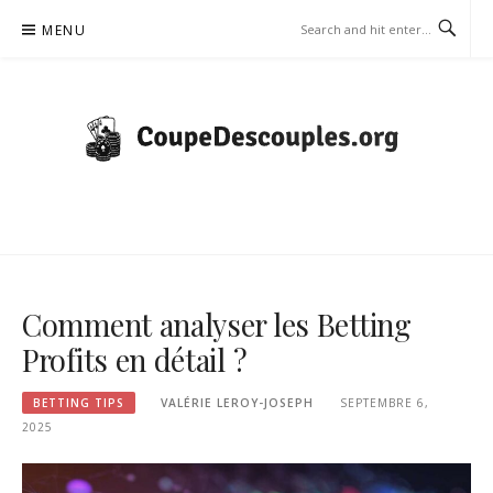
Skip
MENU
to
content
COUPEDESCOUPLES.ORG –
BETTING TIPS
Comment analyser les Betting
Profits en détail ?
BETTING TIPS
VALÉRIE LEROY-JOSEPH
SEPTEMBRE 6,
2025