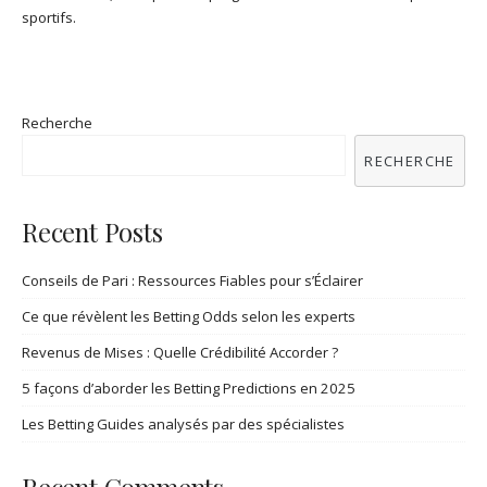
sportifs.
Recherche
RECHERCHE
Recent Posts
Conseils de Pari : Ressources Fiables pour s’Éclairer
Ce que révèlent les Betting Odds selon les experts
Revenus de Mises : Quelle Crédibilité Accorder ?
5 façons d’aborder les Betting Predictions en 2025
Les Betting Guides analysés par des spécialistes