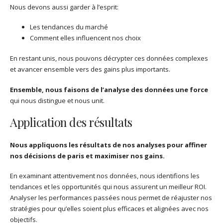
Nous devons aussi garder à l’esprit:
Les tendances du marché
Comment elles influencent nos choix
En restant unis, nous pouvons décrypter ces données complexes
et avancer ensemble vers des gains plus importants.
Ensemble, nous faisons de l’analyse des données une force
qui nous distingue et nous unit.
Application des résultats
Nous appliquons les résultats de nos analyses pour affiner
nos décisions de paris et maximiser nos gains.
En examinant attentivement nos données, nous identifions les
tendances et les opportunités qui nous assurent un meilleur ROI.
Analyser les performances passées nous permet de réajuster nos
stratégies pour qu’elles soient plus efficaces et alignées avec nos
objectifs.