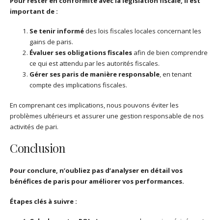
Pour rester en conformité avec la législation fiscale, il est
important de :
Se tenir informé
des lois fiscales locales concernant les
gains de paris.
Évaluer ses obligations fiscales
afin de bien comprendre
ce qui est attendu par les autorités fiscales.
Gérer ses paris de manière responsable
, en tenant
compte des implications fiscales.
En comprenant ces implications, nous pouvons éviter les
problèmes ultérieurs et assurer une gestion responsable de nos
activités de pari.
Conclusion
Pour conclure, n’oubliez pas d’analyser en détail vos
bénéfices de paris pour améliorer vos performances.
Étapes clés à suivre :