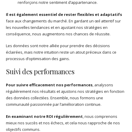
renforçons notre sentiment d’appartenance.
Il est également essentiel de rester flexibles et adaptatifs
face aux changements du marché. En gardant un œil attentif sur
les nouvelles tendances et en ajustant nos stratégies en
conséquence, nous augmentons nos chances de réussite.
Les données sont notre alliée pour prendre des décisions
éclairées, mais notre intuition reste un atout précieux dans ce
processus d’optimisation des gains.
Suivi des performances
Pour suivre efficacement nos performances
, analysons
régulièrement nos résultats et ajustons nos stratégies en fonction
des données collectées. Ensemble, nous formons une
communauté passionnée par l’amélioration continue.
En examinant notre ROI régulièrement
, nous comprenons
mieux nos succès et nos échecs, et cela nous rapproche de nos
objectifs communs.