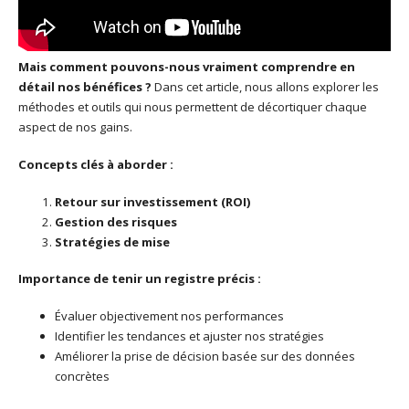
Mais comment pouvons-nous vraiment comprendre en
détail nos bénéfices ?
Dans cet article, nous allons explorer les
méthodes et outils qui nous permettent de décortiquer chaque
aspect de nos gains.
Concepts clés à aborder :
Retour sur investissement (ROI)
Gestion des risques
Stratégies de mise
Importance de tenir un registre précis :
Évaluer objectivement nos performances
Identifier les tendances et ajuster nos stratégies
Améliorer la prise de décision basée sur des données
concrètes