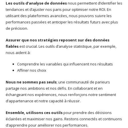
Les outils d’analyse de données
nous permettent d’identifier les
tendances et d’ajuster nos paris pour optimiser notre ROI. En
utilisant des plateformes avancées, nous pouvons suivre les
performances passées et anticiper les résultats futurs avec plus
de précision.
Assurer que nos stratégies reposent sur des données
fiables
est crucial. Les outils d’analyse statistique, par exemple,
nous aident à:
Comprendre les variables qui influencent nos résultats
Affiner nos choix
Nous ne sommes pas seuls
; une communauté de parieurs
partage nos ambitions et nos défis. En collaborant et en
échangeant nos expériences, nous renforçons notre sentiment
d’appartenance et notre capacité à réussir.
Ensemble, utilisons ces outils
pour prendre des décisions
éclairées et maximiser nos gains. Restons connectés et continuons
d’apprendre pour améliorer nos performances.