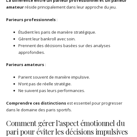
La différence entre un parieur professionnel et un parieur
amateur
réside principalement dans leur approche du jeu.
Parieurs professionnels
:
Étudient les paris de manière stratégique.
Gèrent leur bankroll avec soin.
Prennent des décisions basées sur des analyses
approfondies.
Parieurs amateurs
:
Parient souvent de manière impulsive.
N’ont pas de réelle stratégie.
Ne suivent pas leurs performances.
Comprendre ces distinctions
est essentiel pour progresser
dans le domaine des paris sportifs.
Comment gérer l’aspect émotionnel du
pari pour éviter les décisions impulsives