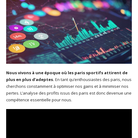
Nous vivons à une époque où les paris sportifs attirent de
plus en plus d’adeptes.
En tant qu’enthousiastes des paris, nous
cherchons constamment à optimiser nos gains et à minimiser nos
pertes. L’analyse des profits issus des paris est donc devenue une
compétence essentielle pour nous.