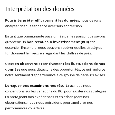
Interprétation des données
Pour interpréter efficacement les données
, nous devons
analyser chaque tendance avec soin et précision.
En tant que communauté passionnée par les paris, nous savons
qu’obtenir un
bon retour sur investissement (ROI)
est
essentiel. Ensemble, nous pouvons repérer quelles stratégies
fonctionnent le mieux en regardant les chiffres de près.
C’est en observant attentivement les fluctuations de nos
données
que nous détectons des opportunités, ce qui renforce
notre sentiment d’appartenance à ce groupe de parieurs avisés.
Lorsque nous examinons nos résultats
, nous nous
concentrons sur les variations du ROI pour ajuster nos stratégies.
En partageant nos expériences et en échangeant nos
observations, nous nous entraidons pour améliorer nos
performances collectives.