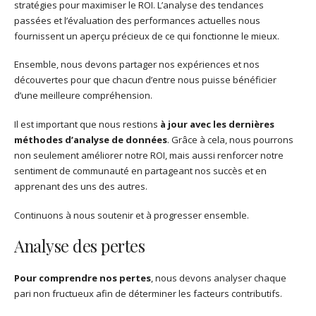
stratégies pour maximiser le ROI. L’analyse des tendances
passées et l’évaluation des performances actuelles nous
fournissent un aperçu précieux de ce qui fonctionne le mieux.
Ensemble, nous devons partager nos expériences et nos
découvertes pour que chacun d’entre nous puisse bénéficier
d’une meilleure compréhension.
Il est important que nous restions
à jour avec les dernières
méthodes d’analyse de données
. Grâce à cela, nous pourrons
non seulement améliorer notre ROI, mais aussi renforcer notre
sentiment de communauté en partageant nos succès et en
apprenant des uns des autres.
Continuons à nous soutenir et à progresser ensemble.
Analyse des pertes
Pour comprendre nos pertes
, nous devons analyser chaque
pari non fructueux afin de déterminer les facteurs contributifs.