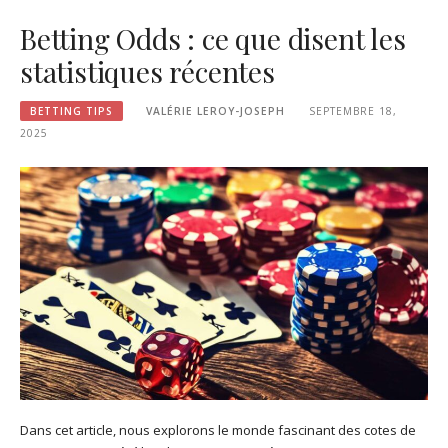
Betting Odds : ce que disent les
statistiques récentes
BETTING TIPS
VALÉRIE LEROY-JOSEPH
SEPTEMBRE 18,
2025
Dans cet article, nous explorons le monde fascinant des cotes de