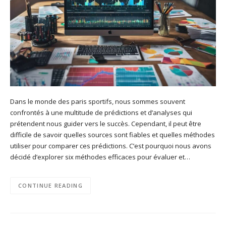
Dans le monde des paris sportifs, nous sommes souvent
confrontés à une multitude de prédictions et d’analyses qui
prétendent nous guider vers le succès. Cependant, il peut être
difficile de savoir quelles sources sont fiables et quelles méthodes
utiliser pour comparer ces prédictions. C’est pourquoi nous avons
décidé d’explorer six méthodes efficaces pour évaluer et…
CONTINUE READING