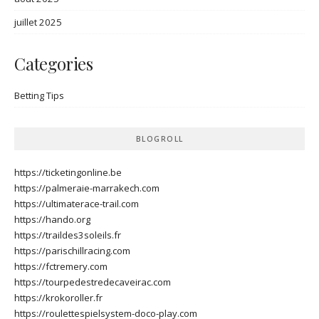
juillet 2025
Categories
Betting Tips
BLOGROLL
https://ticketingonline.be
https://palmeraie-marrakech.com
https://ultimaterace-trail.com
https://hando.org
https://traildes3soleils.fr
https://parischillracing.com
https://fctremery.com
https://tourpedestredecaveirac.com
https://krokoroller.fr
https://roulettespielsystem-doco-play.com