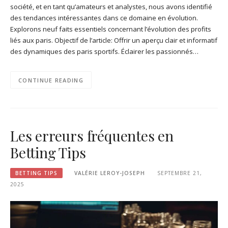
société, et en tant qu’amateurs et analystes, nous avons identifié
des tendances intéressantes dans ce domaine en évolution.
Explorons neuf faits essentiels concernant l’évolution des profits
liés aux paris. Objectif de l’article: Offrir un aperçu clair et informatif
des dynamiques des paris sportifs. Éclairer les passionnés…
CONTINUE READING
Les erreurs fréquentes en
Betting Tips
BETTING TIPS
VALÉRIE LEROY-JOSEPH
SEPTEMBRE 21,
2025