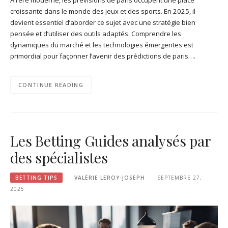
croissante dans le monde des jeux et des sports. En 2025, il
devient essentiel d’aborder ce sujet avec une stratégie bien
pensée et d’utiliser des outils adaptés. Comprendre les
dynamiques du marché et les technologies émergentes est
primordial pour façonner l’avenir des prédictions de paris….
CONTINUE READING
Les Betting Guides analysés par
des spécialistes
BETTING TIPS
VALÉRIE LEROY-JOSEPH
SEPTEMBRE 27,
2025