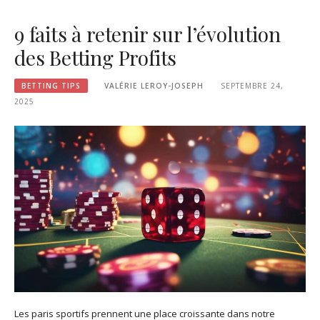
9 faits à retenir sur l’évolution
des Betting Profits
BETTING TIPS
VALÉRIE LEROY-JOSEPH
SEPTEMBRE 24,
2025
Les paris sportifs prennent une place croissante dans notre