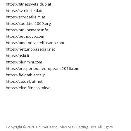
https://fitness-vitalclub.at
https://sv-nierfeld.de
https://schroeflialm.at
https://suedtirol2009.org
https://bici-initinere.info
https://betnuovo.com
https://amatoricastelfusano.com
https://nettunobaseball.net
https://askt.it
https://blurimini.com
https://orcsportboateuropeans2016.com
https://fieldathletics.jp
https://catch-ball.net
https://elite-fitness.tokyo
Copyright © 2026 CoupeDescouples.org - Betting Tips. All Rights