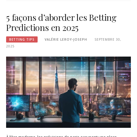
5 façons d’aborder les Betting
Predictions en 2025
BETTING TIPS
VALÉRIE LEROY-JOSEPH
SEPTEMBRE 30,
2025
À l’ère moderne, les prévisions de paris occupent une place