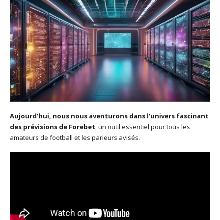
Aujourd’hui, nous nous aventurons dans l’univers fascinant
des prévisions de Forebet
, un outil essentiel pour tous les
amateurs de football et les parieurs avisés.