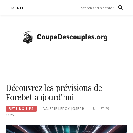
Skip
MENU
to
content
COUPEDESCOUPLES.ORG –
BETTING TIPS
Découvrez les prévisions de
Forebet aujourd’hui
BETTING TIPS
VALÉRIE LEROY-JOSEPH
JUILLET 29,
2025