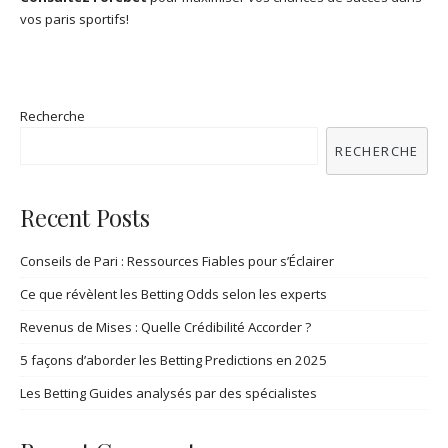
vos paris sportifs!
Recherche
RECHERCHE
Recent Posts
Conseils de Pari : Ressources Fiables pour s’Éclairer
Ce que révèlent les Betting Odds selon les experts
Revenus de Mises : Quelle Crédibilité Accorder ?
5 façons d’aborder les Betting Predictions en 2025
Les Betting Guides analysés par des spécialistes