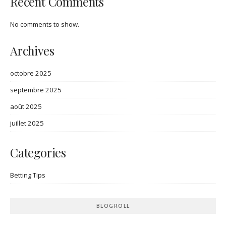
Recent Comments
No comments to show.
Archives
octobre 2025
septembre 2025
août 2025
juillet 2025
Categories
Betting Tips
BLOGROLL