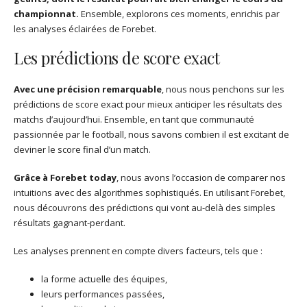
championnat.
Ensemble, explorons ces moments, enrichis par
les analyses éclairées de Forebet.
Les prédictions de score exact
Avec une précision remarquable
, nous nous penchons sur les
prédictions de score exact pour mieux anticiper les résultats des
matchs d’aujourd’hui. Ensemble, en tant que communauté
passionnée par le football, nous savons combien il est excitant de
deviner le score final d’un match.
Grâce à Forebet today
, nous avons l’occasion de comparer nos
intuitions avec des algorithmes sophistiqués. En utilisant Forebet,
nous découvrons des prédictions qui vont au-delà des simples
résultats gagnant-perdant.
Les analyses prennent en compte divers facteurs, tels que :
la forme actuelle des équipes,
leurs performances passées,