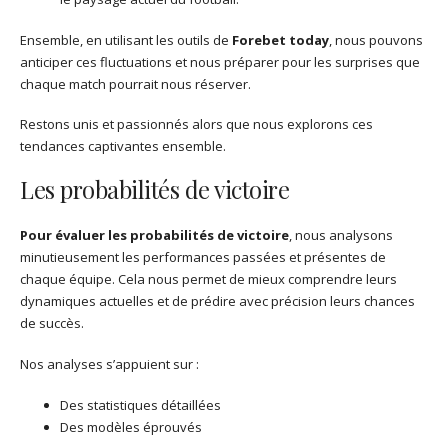
Ensemble, en utilisant les outils de
Forebet today
, nous pouvons
anticiper ces fluctuations et nous préparer pour les surprises que
chaque match pourrait nous réserver.
Restons unis et passionnés alors que nous explorons ces
tendances captivantes ensemble.
Les probabilités de victoire
Pour évaluer les probabilités de victoire
, nous analysons
minutieusement les performances passées et présentes de
chaque équipe. Cela nous permet de mieux comprendre leurs
dynamiques actuelles et de prédire avec précision leurs chances
de succès.
Nos analyses s’appuient sur :
Des statistiques détaillées
Des modèles éprouvés