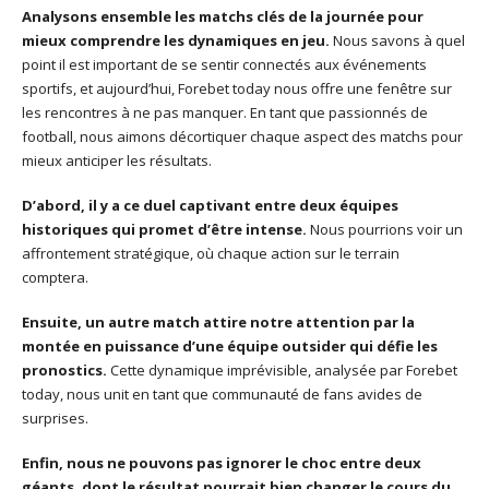
Analysons ensemble les matchs clés de la journée pour
mieux comprendre les dynamiques en jeu.
Nous savons à quel
point il est important de se sentir connectés aux événements
sportifs, et aujourd’hui, Forebet today nous offre une fenêtre sur
les rencontres à ne pas manquer. En tant que passionnés de
football, nous aimons décortiquer chaque aspect des matchs pour
mieux anticiper les résultats.
D’abord, il y a ce duel captivant entre deux équipes
historiques qui promet d’être intense.
Nous pourrions voir un
affrontement stratégique, où chaque action sur le terrain
comptera.
Ensuite, un autre match attire notre attention par la
montée en puissance d’une équipe outsider qui défie les
pronostics.
Cette dynamique imprévisible, analysée par Forebet
today, nous unit en tant que communauté de fans avides de
surprises.
Enfin, nous ne pouvons pas ignorer le choc entre deux
géants, dont le résultat pourrait bien changer le cours du